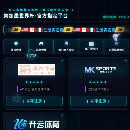
英国365集团集团官网后台管理系统

系统登录