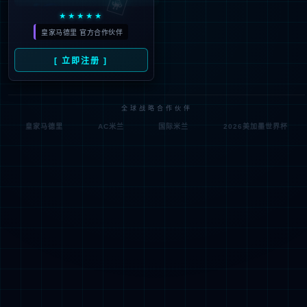


立即登陆